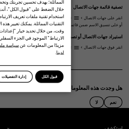
المماثلة؛ بهدف تحسين تجربتك وتخص
الأكسسوارات
تصفية قائمة جهات الاتصال
خلال الضغط على "قبول الكل"، أنت
استخدام تقنية ملفات تعريف الارتبا
HMD Terra M
انقر على
جهات الاتصال
>
>
الإعدادات
، أو انقر على
فرز حسب
settings
menu
التقنيات المماثلة. يمكنك تغيير هذه 
أو على
تنسيق الاسم
ضمن قائمة جهات الاتصال.
HMD DUB
وقت، من خلال تحديد خيار "إعدادا
استيراد جهات الاتصال أو تصديرها
الارتباط" الموجود في الجزء السفل
HMD Watch
مزيدًا من المعلومات عن
سياسة ملفا
انقر فوق
جهات الاتصال
>
>
الإعدادات
>
استيراد/تصدير
.
settings
menu
لدينا
.
للأعمال
الأجهزة اللوحية
قبول الكل
إدارة التفضيلات
هل وجدت هذه المعلومات مفيدة؟
نعم
لا
استكشف