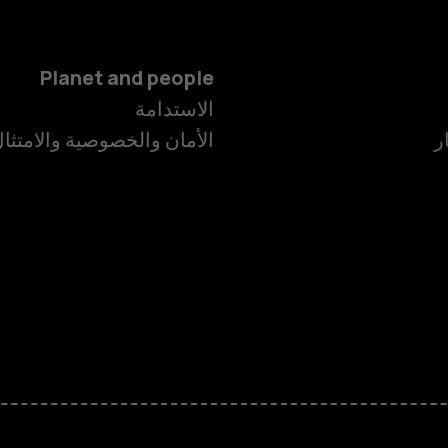
Planet and people
الهواتف الذكية
الاستدامة
ر
الأمان والخصوصية والامتثا
الهواتف المميز
الأكسسوارات
HMD Terra M
HMD DUB