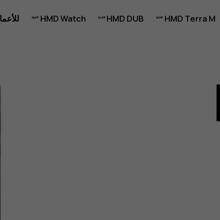
HMD Terra M
HMD DUB
HMD Watch
للأعما