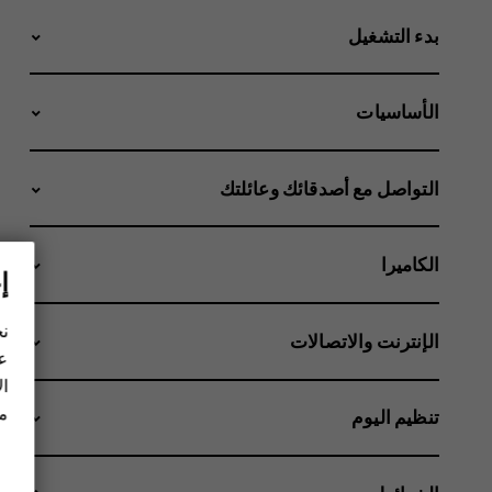
بدء التشغيل
الأساسيات
التواصل مع أصدقائك وعائلتك
الكاميرا
إ
نح
الإنترنت والاتصالات
عل
ال
مز
تنظيم اليوم