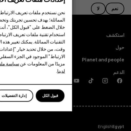
الهواتف الذكية
نعم
لا
الهواتف المميزة
نحن نستخدم ملفات تعريف الارتباط 
المماثلة؛ بهدف تحسين تجربتك وتخص
الأكسسوارات
خلال الضغط على "قبول الكل"، أنت
استخدام تقنية ملفات تعريف الارتبا
HMD Terra M
استكشف
التقنيات المماثلة. يمكنك تغيير هذه 
HMD DUB
حول
وقت، من خلال تحديد خيار "إعدادا
الارتباط" الموجود في الجزء السفل
HMD Watch
Planet and people
مزيدًا من المعلومات عن
سياسة ملفا
لدينا
.
للأعمال
الدعم
Discord
Linkedin
Youtube
Tiktok
Instagram
Facebook
الأجهزة اللوحية
قبول الكل
إدارة التفضيلات
English
Egypt