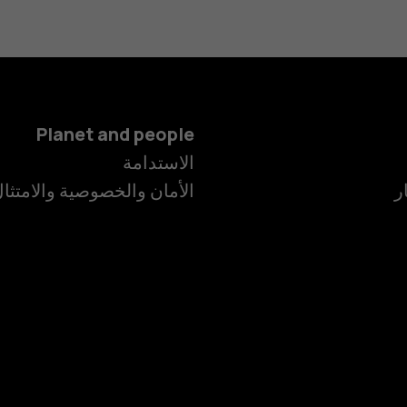
Planet and people
الهواتف الذكية
الاستدامة
ر
الأمان والخصوصية والامتثا
الهواتف المميز
الأكسسوارات
HMD Terra M