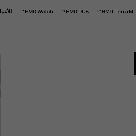
HMD Terra M
HMD DUB
HMD Watch
للأعما