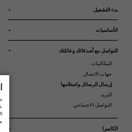
بدء التشغيل
الأساسيات
التواصل مع أصدقائك وعائلتك
المكالمات
جهات الاتصال
إرسال الرسائل واستلامها
إ
البريد
نح
التواصل الاجتماعي
عل
ال
مز
الكاميرا