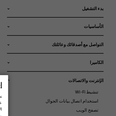
بدء التشغيل
الأساسيات
التواصل مع أصدقائك وعائلتك
الكاميرا
الإنترنت والاتصالات
إ
تنشيط Wi-Fi
نح
استخدام اتصال بيانات الجوال
عل
ال
تصفح الويب
مز