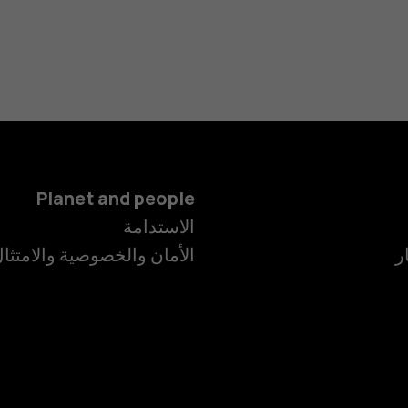
Planet and people
الهواتف الذكية
الاستدامة
ر
الأمان والخصوصية والامتثا
الهواتف المميز
الأكسسوارات