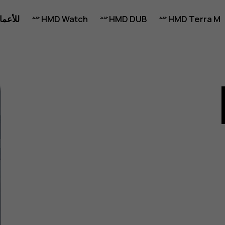
HMD Terra M
HMD DUB
HMD Watch
للأعما