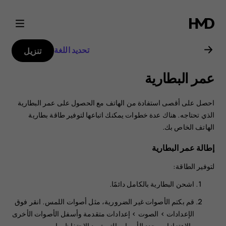
دليل
مستخدم
تحديد اللغة
تنزيل
هاتف
عمر البطارية
Nokia
احصل على أقصى استفادة من الهاتف مع الحصول على عمر البطارية
8.1
الذي تحتاجه. هناك عدة خطوات يمكنك اتباعها لتوفير طاقة بطارية
الهاتف الخاص بك.
إطالة عمر البطارية
لتوفير الطاقة:
اشحن البطارية بالكامل دائمًا.
قم بكتم الأصوات غير الضرورية، مثل أصوات اللمس. انقر فوق
>
الصوت
>
إعدادات متقدمة
وأسفل
الأصوات الأخرى
والاهتزازات
، حدد الأصوات التي تريد الاحتفاظ بها.