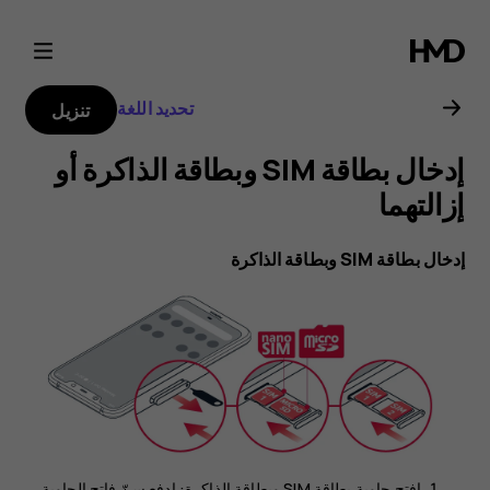
دليل
مستخدم
تحديد اللغة
تنزيل
هاتف
‎إدخال بطاقة SIM وبطاقة الذاكرة أو
Nokia
إزالتهما
8.1
افتح حاوية بطاقة SIM وبطاقة الذاكرة: ادفع سنّ فاتح الحاوية