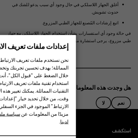
أغلق الجهاز اللاسلكي في حال وجود أي سبب يدعو للشك في
حدوث تشويش.
اتبع إرشادات المُصنع للجهاز الطبي المزروع.
في حالة وجود أي استفسارات بشأن استخدام الجهاز اللاسلكي مع جهاز
طبي مزروع، يرجى استشارة مسؤول الرعاية الطبية الخاص بك.
إعدادات ملفات تعريف الار
الهواتف الذكية
الهواتف المميزة
نحن نستخدم ملفات تعريف الارتباط 
المماثلة؛ بهدف تحسين تجربتك وتخص
الأكسسوارات
خلال الضغط على "قبول الكل"، أنت
استخدام تقنية ملفات تعريف الارتبا
HMD Terra M
هل وجدت هذه المعلومات مفيدة؟
التقنيات المماثلة. يمكنك تغيير هذه 
HMD DUB
وقت، من خلال تحديد خيار "إعدادا
نعم
لا
الارتباط" الموجود في الجزء السفل
HMD Watch
مزيدًا من المعلومات عن
سياسة ملفا
لدينا
.
للأعمال
استكشف