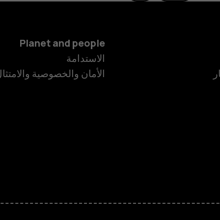
Planet and people
الهواتف الذكية
الاستدامة
ر
الأمان والخصوصية والامتثا
الهواتف المميز
الأكسسوارات
HMD Terra M
HMD DUB