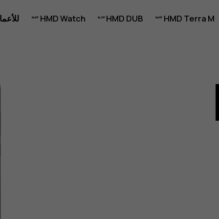
HMD Terra M
HMD DUB
HMD Watch
للأعما