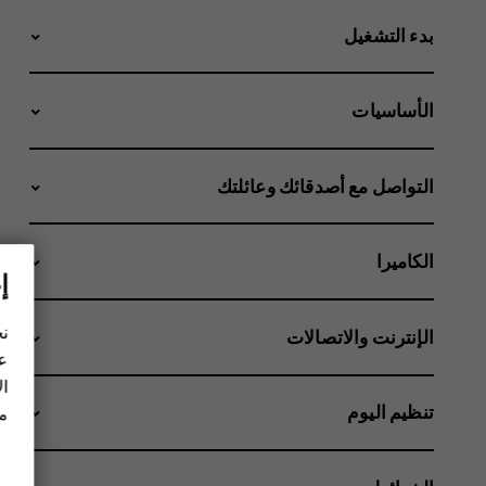
بدء التشغيل
الأساسيات
التواصل مع أصدقائك وعائلتك
الكاميرا
إ
نح
الإنترنت والاتصالات
عل
ال
تنظيم اليوم
مز