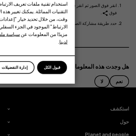
استخدام تقنية ملفات تعريف الارتبا
HMD Terra M
انقر فوق
الصور
ثم انقر فوق الصورة التي تريد مشاركتها ثم انقر
التقنيات المماثلة. يمكنك تغيير هذه 
فوق
.
share
HMD DUB
وقت، من خلال تحديد خيار "إعدادا
حدد طريقة مشاركة الصورة أو مقطع الفيديو.
الارتباط" الموجود في الجزء السفل
HMD Watch
مزيدًا من المعلومات عن
سياسة ملفا
لدينا
.
للأعمال
الأجهزة اللوحية
هل وجدت هذه المعلومات مفيدة؟
قبول الكل
إدارة التفضيلات
نعم
لا
استكشف
حول
Planet and people