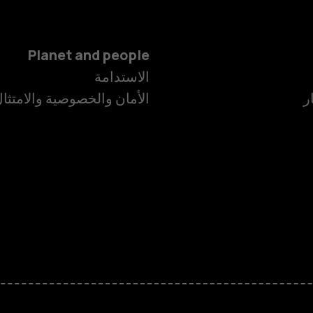
Planet and people
الهواتف الذكية
الاستدامة
ر
الأمان والخصوصية والامتثا
الهواتف المميز
الأكسسوارات
HMD Terra M
HMD DUB