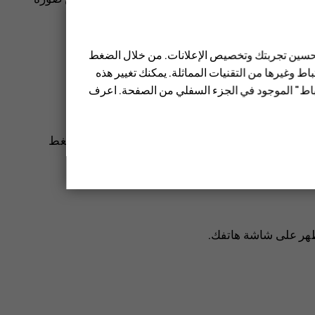
 تحسين تجربتك وتخصيص الإعلانات. من خلال الضغط
ط وغيرها من التقنيات المماثلة. يمكنك تغيير هذه
تباط" الموجود في الجزء السفلي من الصفحة. اعرف
فردي
.
ع صورة داخل صورة وتريد نقل الصورة الأصغر، اضغط
ب.
تظهر على شاشة هاتفك.