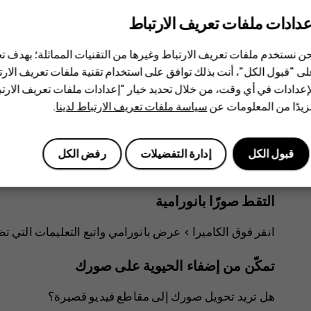
داخل صورة.
عدادات ملفات تعريف الارتباط
اختر الهدف واضبط التركيز.
ن نستخدم ملفات تعريف الارتباط وغيرها من التقنيات المماثلة؛ بهدف
ى "قبول الكل"، أنت بذلك توافق على استخدام تقنية ملفات تعريف الارتبا
panorama_fish_eye
انقر فوق
.
إعدادات في أي وقت، من خلال تحديد خيار "إعدادات ملفات تعريف الار
للرجوع إلى وضع العرض بملء الشاشة، انقر فوق
يدًا من المعلومات عن
سياسة ملفات تعريف الارتباط لدينا
.
تلميح:
عندما تلتقط صورة داخل صورة أو تسجل مقط
قبول الكل
إدارة التفضيلات
رفض الكل
باستمرار عليها واسحبها لوضعها في المكان المطلو
التقط صورًا بانورامية
انقر فوق
الكاميرا‏‎
>
عرض بانورامي
واتبع التعليمات التي 
تمكّن من إضفاء الحيوية على صورك
هل تريد تحويل صورك إلى مقاطع فيديو قصيرة؟