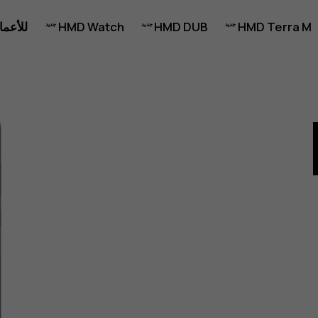
HMD Terra M
HMD DUB
HMD Watch
للأعما