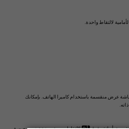
أمامية لالتقاط واحدة.
شاشة عرض منقسمة باستخدام كاميرا الهاتف. بإمكانك
اته.
سمة. أو انقر فوق
لالتقاط صورة بميزة تضمين صورة