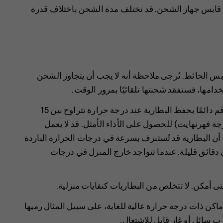
قابس جهاز الشحن. قد تختلف مدة الشحن باختلاف قدرة
 الحائط. تُرجى ملاحظة أنه لا يجب أن يتجاوز الشحن
تقلّل درجات الحرارة المفرطة من قدرة البطارية وعمرها. قم دائمًا بحفظ البطارية عند درجة حرارة تتراوح بين 15
مئوية و25 درجة مئوية (59 درجة فهرنهايت إلى 77 درجة فهرنهايت) للحصول على الأداء الأمثل. قد لا يعمل
ظ أن البطارية قد تُستنزف بسرعة في درجات الحرارة الباردة
قائق قليلة. عندما تتواجد خارج المنزل في درجات
 متى أمكن. لا تتخلص من البطاريات كنفايات منزلية.
ماكن ذات درجة حرارة عالية للغاية، على سبيل المثال رميها
ب سائل أو غاز قابل للاشتعال.