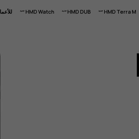
HMD Terra M
HMD DUB
HMD Watch
للأعما