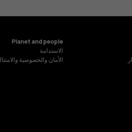
Planet and people
الهواتف الذكية
الاستدامة
ر
الأمان والخصوصية والامتثا
الهواتف المميز
الأكسسوارات
HMD Terra M