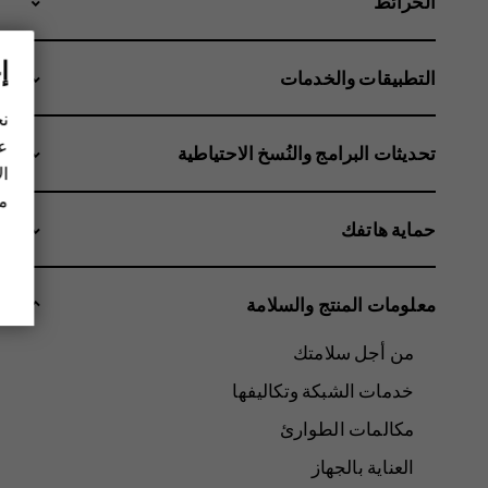
الخرائط
إ
التطبيقات والخدمات
نح
عل
تحديثات البرامج والنُسخ الاحتياطية
ال
مز
حماية هاتفك
معلومات المنتج والسلامة
من أجل سلامتك
خدمات الشبكة وتكاليفها
مكالمات الطوارئ
العناية بالجهاز