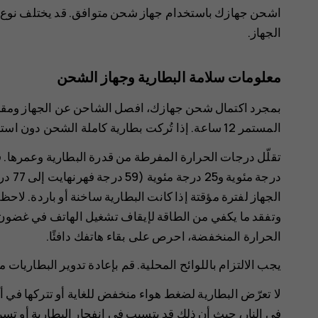
اشحن جهازك باستخدام جهاز شحن متوافق. قد يختلف نوع 
الجهاز.
معلومات سلامة البطارية وجهاز الشحن
بمجرد اكتمال شحن جهازك، افصل الشاحن عن الجهاز ومقبس
المستمر 12 ساعة. إذا تُركت بطارية كاملة الشحن دون استخدامها، فستفقد شحنتها تلقائيًا بمرور الوقت.
درجة 
الجهاز لفترة مؤقتة إذا كانت البطارية ساخنة أو باردة. لاح
وتفقد ما يكفي من الطاقة لإيقاف تشغيل الهاتف في غضون د
الحرارة المنخفضة، احرص على بقاء هاتفك دافئًا.
‏‫يجب الالتزام باللوائح المحلية. قم بإعادة تدوير البطاريات
لا تعرّض البطارية لضغط هواء منخفض للغاية أو تتركها في أ
في النار، حيث أن ذلك قد يتسبب في انفجار البطارية أو تسر