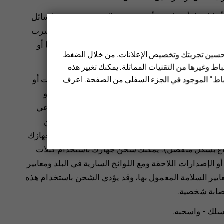
بها أو إتلافها بأي طريقة أخرى. في حالة حدوث تسرب لسائل
 ذلك، فقم على الفور بغسل المناطق التي تعرضت للتسرب
رية أو تحاول إدخال أجسام غريبة فيها، ولا تقم بغمرها أو
 تحسين تجربتك وتخصيص الإعلانات. من خلال الضغط
 تلفها.
ط وغيرها من التقنيات المماثلة. يمكنك تغيير هذه
د يؤدي الاستخدام غير الصحيح أو استخدام بطاريات أو
تباط" الموجود في الجزء السفلي من الصفحة. اعرف
نفجار أو مخاطر أخرى، وقد يُبطل ذلك أية موافقة أو
 للتلف، فقم باصطحابه إلى أحد مراكز الخدمة أو موزعي
 أو جهاز شحن تالف. استخدم أجهزة الشحن في الأماكن
. إذا لم يكن الشاحن مضمنًا في عبوة البيع، فاشحن جهازك
ل البيانات (المرفق) ومحول طاقة USB (قد يُباع بشكل منفصل). يمكنك شحن جهازك باستخدام كبلات
محولات طاقة توفرها جهات خارجية وتتوافق مع USB 2.0 أو الإصدارات اللاحقة ومع اللوائح السارية في البلد ومعايير
عايير السلامة المعمول بها، وقد يؤدي الشحن باستخدام هذه
إصابة شخصية.
سلك - واسحبه.