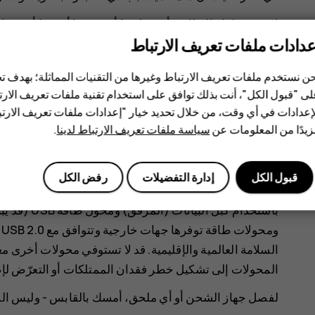
لا تقم بتفكيك البطارية أو تقطيعها أو سحقها أو ثنيها أو ثق
عدادات ملفات تعريف الارتباط
البطارية، لا تدع السائل يلامس جلدك أو عينيك. وإذا حدث
بالماء أو الاتصال بالطبيب. لا تقم بإدخال تعديلات على البطا
ن نستخدم ملفات تعريف الارتباط وغيرها من التقنيات المماثلة؛ بهدف
تعريضها للماء أو لسوائل أخرى. قد تنفجر البطاريات في حالة
ى "قبول الكل"، أنت بذلك توافق على استخدام تقنية ملفات تعريف الارتبا
استخدم البطارية وجهاز الشحن للأغراض المقصودة فقط. فق
إعدادات في أي وقت، من خلال تحديد خيار "إعدادات ملفات تعريف الار
يدًا من المعلومات عن
سياسة ملفات تعريف الارتباط لدينا
.
أجهزة شحن غير معتمدة أو غير متوافقة إلى حدوث حريق أو ا
ضمان. إذا كنت تعتقد أن البطارية أو جهاز الشحن قد تعرض
الهاتف قبل مواصلة استخدامه. لا تستخدم أبدًا أية بطارية
قبول الكل
إدارة التفضيلات
رفض الكل
المغلقة فقط. لا تقم بشحن الجهاز أثناء حدوث عاصفة برقية
باستخدام كب
و
السلامة العالمية والإقليمية. قد لا تستوفي محولات أخرى م
المحولات إلى تشكيل خطر فقدان الممتلكات أو التعرّض ل
لفصل جهاز الشحن أو أي ملحق، أمسك بالقابس - وليس ال