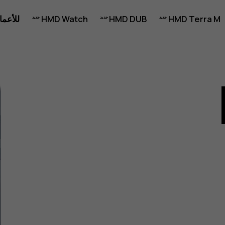
HMD Terra M
HMD DUB
HMD Watch
للأعما