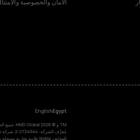
ر
الأمان والخصوصية والامتثا
الهواتف المميز
الأكسسوارات
HMD Terra M
HMD DUB
HMD Watch
English
Egypt
للأعمال
للهواتف. Nokia علامة تجارية مسجلة باسم شركة Nokia Corporation.