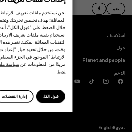
الهواتف الذكية
نعم
لا
الهواتف المميزة
نحن نستخدم ملفات تعريف الارتباط 
المماثلة؛ بهدف تحسين تجربتك وتخص
الأكسسوارات
خلال الضغط على "قبول الكل"، أنت
استخدام تقنية ملفات تعريف الارتبا
HMD Terra M
استكشف
التقنيات المماثلة. يمكنك تغيير هذه 
HMD DUB
حول
وقت، من خلال تحديد خيار "إعدادا
الارتباط" الموجود في الجزء السفل
HMD Watch
Planet and people
مزيدًا من المعلومات عن
سياسة ملفا
لدينا
.
للأعمال
الدعم
Discord
Linkedin
Youtube
Tiktok
Instagram
Facebook
الأجهزة اللوحية
قبول الكل
إدارة التفضيلات
English
Egypt