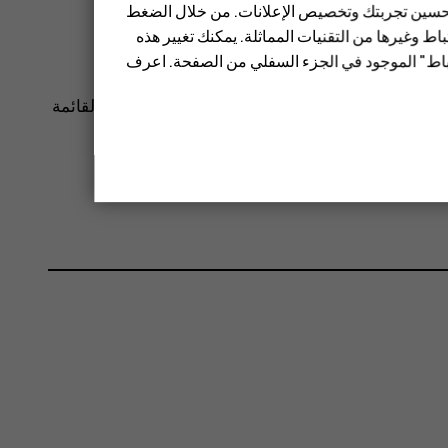
 تحسين تجربتك وتخصيص الإعلانات. من خلال الضغط
ط وغيرها من التقنيات المماثلة. يمكنك تغيير هذه
تباط" الموجود في الجزء السفلي من الصفحة. اعرف
حة الإشعارات. لمشاهدة المزيد من الرموز، اسحب القائمة
ق أحد الرموز، ثم اسحبه إلى موقع آخر.