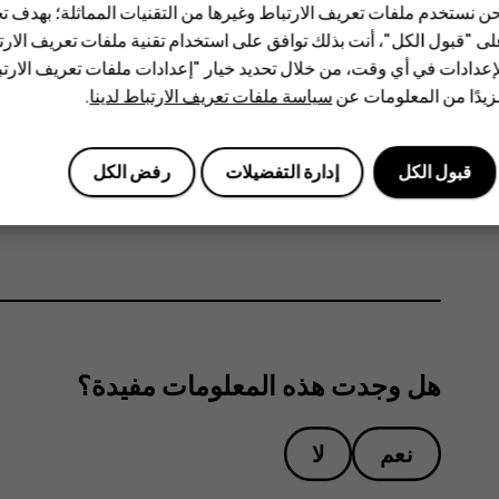
ن نستخدم ملفات تعريف الارتباط وغيرها من التقنيات المماثلة؛ بهدف
ى "قبول الكل"، أنت بذلك توافق على استخدام تقنية ملفات تعريف الارتبا
إعدادات في أي وقت، من خلال تحديد خيار "إعدادات ملفات تعريف الار
يدًا من المعلومات عن
سياسة ملفات تعريف الارتباط لدينا
.
لتنشيط الميزات، انقر فوق رموز الإعدادات السريعة في لو
لأسفل.
قبول الكل
إدارة التفضيلات
رفض الكل
mode_edit
لإعادة ترتيب الرموز، انقر فوق
، وانقر مع الاستمرار فو
هل وجدت هذه المعلومات مفيدة؟
نعم
لا