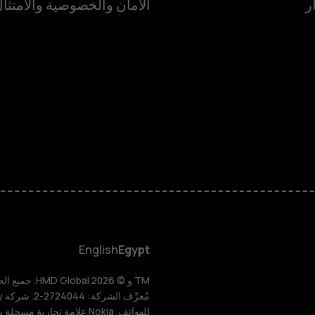
ر
الأمان والخصوصية والامتثا
الهواتف المميز
الأكسسوارات
HMD Terra M
HMD DUB
HMD Watch
English
Egypt
للأعمال
للهواتف. Nokia علامة تجارية مسجلة باسم شركة Nokia Corporation.