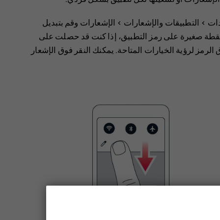
دات
>
‬‏‫التطبيقات والإشعارات
>
‬‏‫الإشعارات
وقم بتبديل
طة صغيرة على رمز التطبيق، إذا كنت قد حصلت على
ق الرمز لرؤية الخيارات المتاحة. يمكنك النقر فوق الإشعار