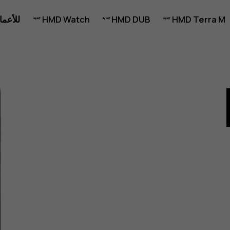
HMD Terra M
HMD DUB
HMD Watch
للأعما