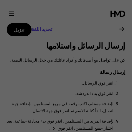
دليل
مستخدم
تحديد اللغة
تنزيل
هاتف
إرسال الرسائل واستلامها
Nokia
كن على تواصل مع أصدقائك وأفراد عائلتك من خلال الرسائل النصية.
8.1
إرسال رسالة
انقر فوق
الرسائل
.
انقر فوق
بدء الدردشة
.
لإضافة مستلم، اكتب رقمه في مربع المستلمين. لإضافة جهة
اتصال، ابدأ كتابة الاسم ثم انقر فوق جهة الاتصال.
لإضافة المزيد من المستلمين، انقر فوق
بدء محادثة جماعية
. بعد
اختيار جميع المستلمين، انقر فوق
.
navigate_next