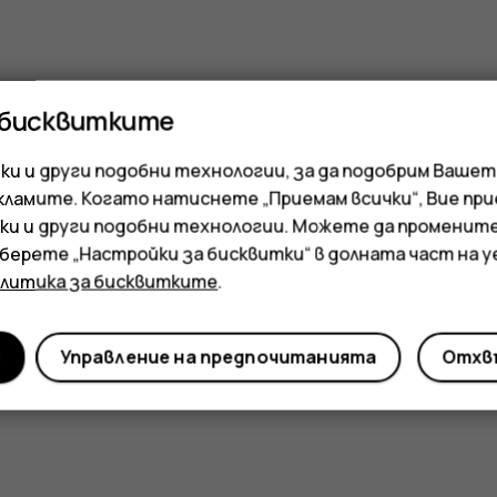
 бисквитките
и и други подобни технологии, за да подобрим Вашет
кламите. Когато натиснете „Приемам всички“, Вие пр
ки и други подобни технологии. Можете да променит
зберете „Настройки за бисквитки“ в долната част на 
олитика за бисквитките
.
и
Управление на предпочитанията
Отхвъ