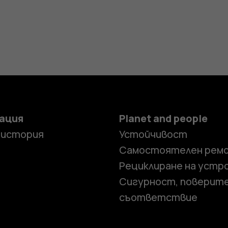
ация
Planet and people
 история
Устойчивост
Самостоятелен рем
Рециклиране на устр
Сигурност, поверит
съответствие