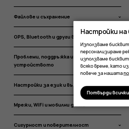
Файлове и съхранение
Настройки на
GPS, Bluetooth и други връзки
Използваме бисквитк
персонализираме ре
Проблеми, поддръжка и информация за
използваме бисквит
устройството
всяко време, като и
повече за нашата
п
Настройки за език и въвеждане
Потвърди всичк
Мрежи, WiFi и мобилни данни
Сигурност и поверителност