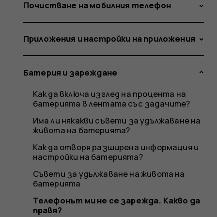
зарежда
Почистване на мобилния телефон
Приложения и настройки на приложения
Какво
Батерия и зареждане
Как да включа изглед на процента на
да
батерията в лентата със задачите?
Има ли някакви съвети за удължаване на
живота на батерията?
Как да отворя разширена информация и
правя?
настройки на батерията?
Съвети за удължаване на живота на
батерията
Телефонът ми не се зарежда. Какво да
правя?