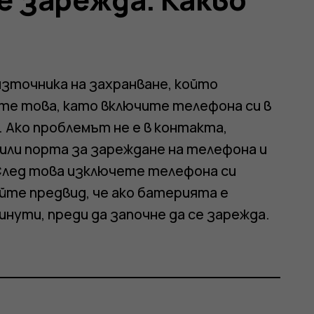
източника на захранване, който
те това, като включите телефона си в
. Ако проблемът не е в контакта,
или порта за зареждане на телефона и
 След това изключете телефона си
айте предвид, че ако батерията е
нути, преди да започне да се зарежда.