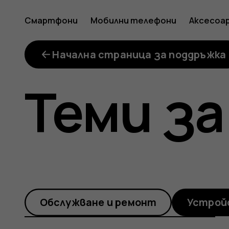
Телефо
Смартфони
Мобилни телефони
Аксесоа
ми
Начална страница за поддръжка
Теми за
не
се
Обслужване и ремонт
Устрой