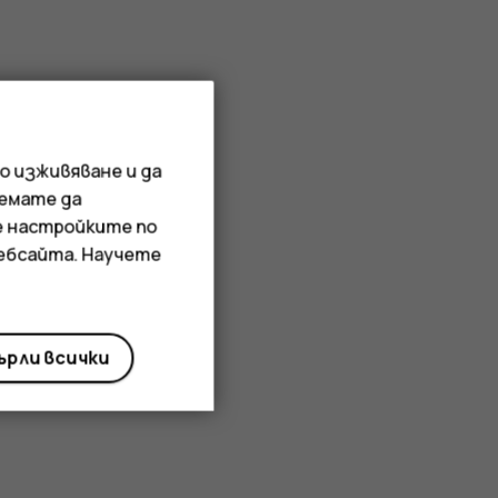
о изживяване и да
иемате да
е настройките по
уебсайта. Научете
рли всички