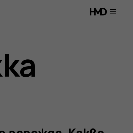
жка
е зарежда. Какво