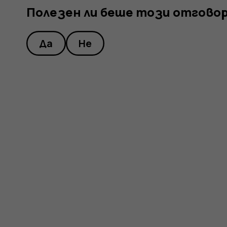
Полезен ли беше този отгово
Да
Не