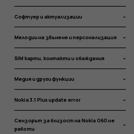
Софтуер и актуализации
Мелодии на звънене и персонализация
SIM карти, контакти и обаждания
Медия и други функции
Nokia 3.1 Plus update error
Сензорът за близост на Nokia G60 не
работи