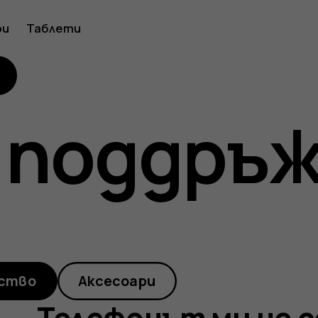
нът
ри
Таблети
 поддръ
ство
Аксесоари
Телефонът ми не с