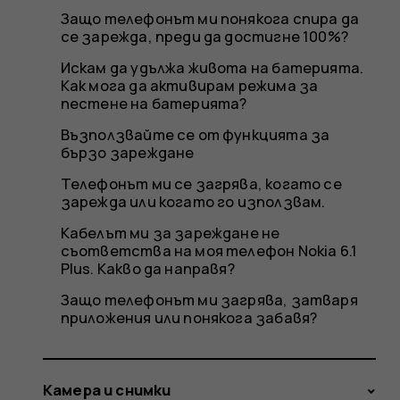
Защо телефонът ми понякога спира да
се зарежда, преди да достигне 100%?
Искам да удължа живота на батерията.
Как мога да активирам режима за
пестене на батерията?
Възползвайте се от функцията за
бързо зареждане
Телефонът ми се загрява, когато се
зарежда или когато го използвам.
Кабелът ми за зареждане не
съответства на моя телефон Nokia 6.1
Plus. Какво да направя?
Защо телефонът ми загрява, затваря
приложения или понякога забавя?
Камера и снимки