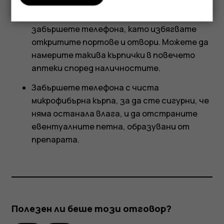
Използвайте кърпичка, напоена със 70%
изопропилов спирт, и внимателно
забършете телефона, като избягвате
откритите портове и отвори. Можете да
намерите такива кърпички в повечето
аптеки според наличностите.
Забършете телефона с чиста
микрофибърна кърпа, за да сте сигурни, че
няма останала влага, и да отстраните
евентуалните петна, образувани от
препарата.
Полезен ли беше този отговор?