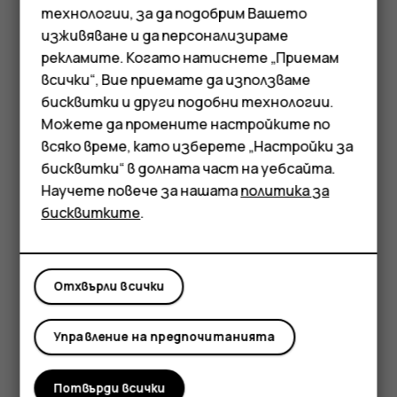
повредят мобилния телефон.
технологии, за да подобрим Вашето
изживяване и да персонализираме
Как да почиствате смартфона или мобилния
рекламите. Когато натиснете „Приемам
телефон с вода и сапун
Смартфони
всички“, Вие приемате да използваме
Забършете внимателно телефона с
бисквитки и други подобни технологии.
Мобилни телефони
влажна микрофибърна кърпа, напоена с
Можете да промените настройките по
вода и сапун, като не допускате в
Аксесоари
всяко време, като изберете „Настройки за
отворите да попада течност.
бисквитки“ в долната част на уебсайта.
Таблети
Научете повече за нашата
политика за
Подсушете телефона с чиста
бисквитките
.
микрофибърна кърпа, за да сте сигурни, че
няма останала влага, и да почистите
евентуалните петна, образувани от
Отхвърли всички
препарата.
Как безопасно да дезинфекцирате и
Управление на предпочитанията
почиствате телефона с кърпичка на спиртна
основа
Потвърди всички