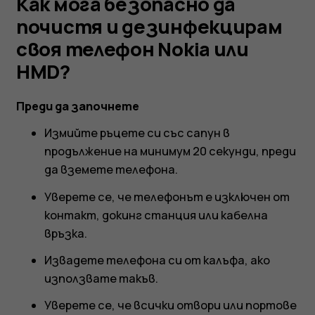
телефон
Как мога безопасно да
почистя и дезинфекцирам
Nokia
своя телефон Nokia или
HMD?
или
Преди да започнете
HMD?
Измийте ръцете си със сапун в
продължение на минимум 20 секунди, преди
да вземете телефона.
Уверете се, че телефонът е изключен от
контакт, докинг станция или кабелна
връзка.
Извадете телефона си от калъфа, ако
използвате такъв.
Уверете се, че всички отвори или портове