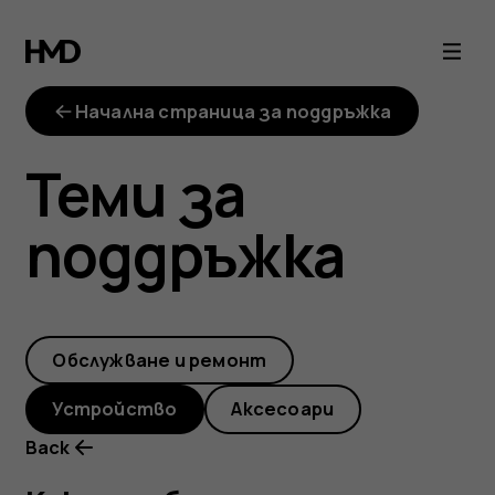
Как
мога
Начална страница за поддръжка
безопасно
Теми за
да
поддръжка
почистя
и
Обслужване и ремонт
дезинфекцирам
Устройство
Аксесоари
своя
Back