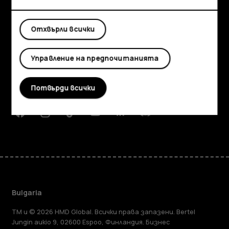
Отхвърли всички
Изследвайте
Информация
Управление на предпочитанията
Planet and people
Потвърди всички
Поддръжка
Facebook
Instagram
Tiktok
Youtube
Linkedin
Discord
Bulgaria
TM и © 2026 HMD Global. Всички права запазени. Bertel
Jungin aukio 9, 02600 Espoo, Финландия. Бизнес