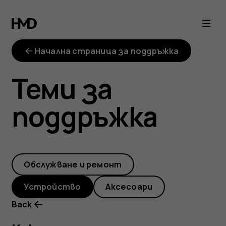
Как
да
Начална страница за поддръжка
задам
Теми за
методи
поддръжка
на
въвеждане
Обслужване и ремонт
на
Устройство
Аксесоари
моя
Back