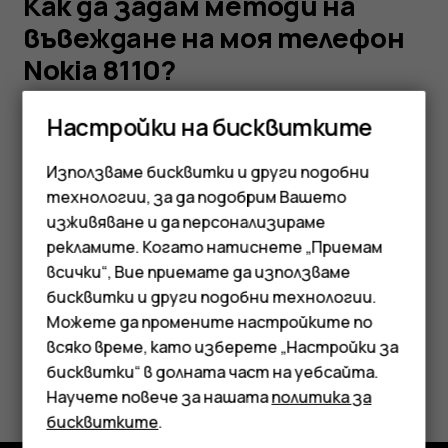
телефон
Как да задам методи на
въвеждане на моя телефон
Nokia
Nokia 8110?
8110?
Отворете
Настройки
, изберете
Настройки на бисквитките
Персонализация
>
Методи на въвеждане
и след
това изберете предпочитаните методи на
Използваме бисквитки и други подобни
технологии, за да подобрим Вашето
въвеждане.
изживяване и да персонализираме
рекламите. Когато натиснете „Приемам
Смартфони
всички“, Вие приемате да използваме
бисквитки и други подобни технологии.
Мобилни телефони
Полезен ли беше този отговор?
Можете да промените настройките по
Аксесоари
всяко време, като изберете „Настройки за
бисквитки“ в долната част на уебсайта.
Да
Не
Таблети
Научете повече за нашата
политика за
бисквитките
.