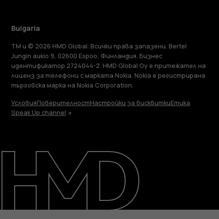
Bulgaria
TM и © 2026 HMD Global. Всички права запазени. Bertel
Jungin aukio 9, 02600 Espoo, Финландия. Бизнес
идентификатор 2724044-2. HMD Global Oy е притежател на
лиценз за телефони с марката Nokia. Nokia е регистрирана
търговска марка на Nokia Corporation.
Условия
Поверителност
Настройки за бисквитки
Етика
Speak Up channel
Информация
Ремонт, повторна употреба,
рециклиране