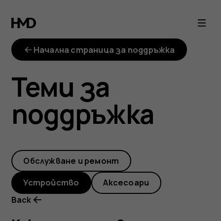
Как
мога
Начална страница за поддръжка
да
Теми за
проверя
поддръжка
версията
на
Обслужване и ремонт
операционната
Устройство
Аксесоари
система
Back