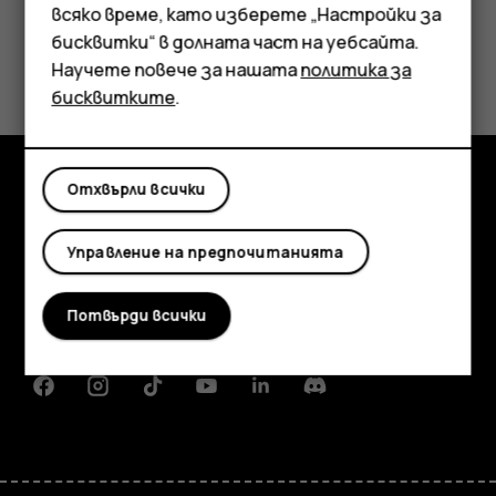
Полезен ли беше този отговор?
Аксесоари
всяко време, като изберете „Настройки за
бисквитки“ в долната част на уебсайта.
Таблети
Да
Не
Научете повече за нашата
политика за
бисквитките
.
Отхвърли всички
Изследвайте
Управление на предпочитанията
Информация
Planet and people
Потвърди всички
Поддръжка
Facebook
Instagram
Tiktok
Youtube
Linkedin
Discord