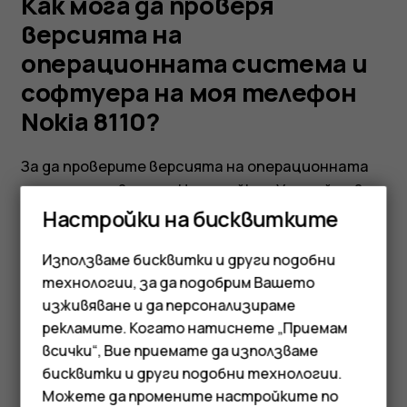
и
Как мога да проверя
версията на
софтуера
операционната система и
софтуера на моя телефон
на
Nokia 8110?
моя
За да проверите версията на операционната
система, отворете
Настройки
>
Устройство
>
телефон
Информация за устройството
>
Още
Настройки на бисквитките
информация
. За да проверите версията на
Nokia
Използваме бисквитки и други подобни
софтуера, отворете
Настройки
>
Устройство
технологии, за да подобрим Вашето
>
Информация за устройството
.
8110?
изживяване и да персонализираме
рекламите. Когато натиснете „Приемам
Смартфони
всички“, Вие приемате да използваме
бисквитки и други подобни технологии.
Мобилни телефони
Можете да промените настройките по