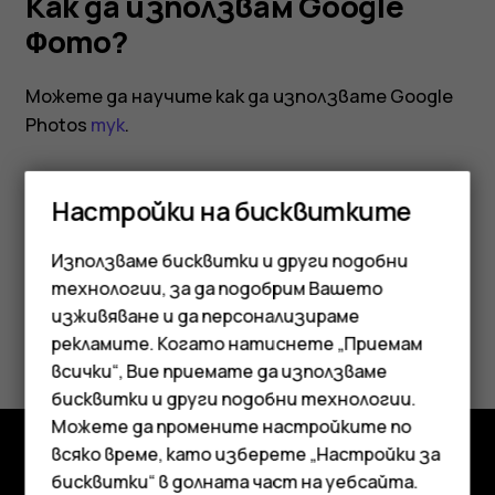
Как да използвам Google
Фото?
Можете да научите как да използвате Google
Photos
тук
.
Настройки на бисквитките
Използваме бисквитки и други подобни
Полезен ли беше този отговор?
технологии, за да подобрим Вашето
изживяване и да персонализираме
Да
Не
рекламите. Когато натиснете „Приемам
Смартфони
всички“, Вие приемате да използваме
бисквитки и други подобни технологии.
Мобилни телефони
Можете да промените настройките по
Аксесоари
всяко време, като изберете „Настройки за
бисквитки“ в долната част на уебсайта.
Изследвайте