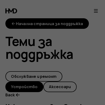
Как
да
Начална страница за поддръжка
използвам
Теми за
Google
поддръжка
Фото?
Обслужване и ремонт
Устройство
Аксесоари
Back