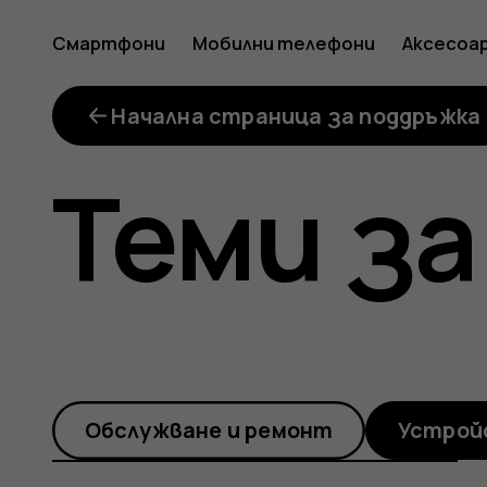
How
Смартфони
Мобилни телефони
Аксесоа
do
Начална страница за поддръжка
Теми за
I
know
Обслужване и ремонт
Устрой