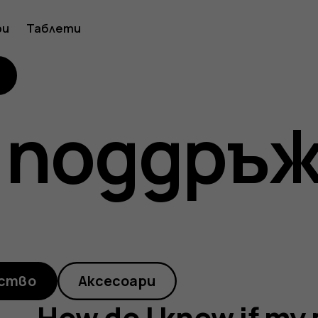
ри
Таблети
 поддръ
ство
Аксесоари
How do I know if my