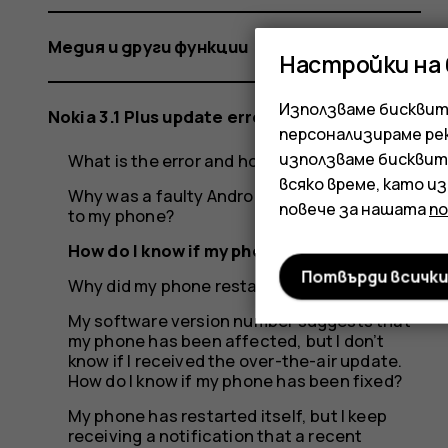
Медия и други функции
Настройки на
Използваме бисквитк
Nokia 3.1 Plus update error
персонализираме ре
използваме бисквит
What is the error and how did it occur?
всяко време, като и
Why was a faulty Android update rolled out
повече за нашата
п
to my phone?
How do I know if my phone was affected?
Потвърди всичк
Why did my phone restart itself?
My software version number suggests that
my phone has been affected, but I don’t
know if I received the over-the-air update.
How do I know if my phone has been fixed?
My phone has restarted itself, but I keep
receiving a notification that a recent