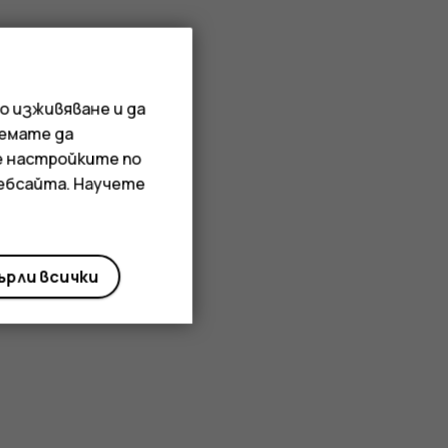
о изживяване и да
иемате да
е настройките по
уебсайта. Научете
рли всички