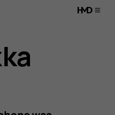
жка
 phone was