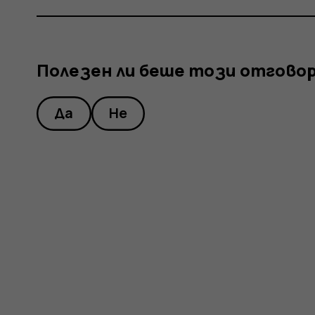
?
Полезен ли беше този отгово
Да
Не