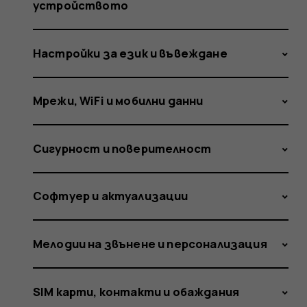
affected
устройството
Настройки за език и въвеждане
Мрежи, WiFi и мобилни данни
Сигурност и поверителност
Софтуер и актуализации
Мелодии на звънене и персонализация
SIM карти, контакти и обаждания