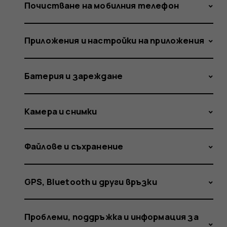
if
Почистване на мобилния телефон
Приложения и настройки на приложения
my
Батерия и зареждане
phone
Камера и снимки
Файлове и съхранение
was
GPS, Bluetooth и други връзки
Проблеми, поддръжка и информация за