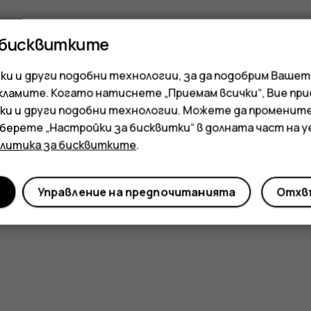
 бисквитките
и и други подобни технологии, за да подобрим Вашет
кламите. Когато натиснете „Приемам всички“, Вие пр
ки и други подобни технологии. Можете да променит
зберете „Настройки за бисквитки“ в долната част на 
олитика за бисквитките
.
и
Управление на предпочитанията
Отхвъ