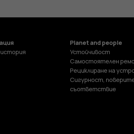
ация
Planet and people
 история
Устойчивост
Самостоятелен рем
Рециклиране на устр
Сигурност, поверит
съответствие