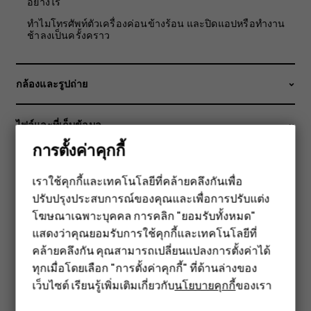
อย่างไร
ทำไมโทรศัพท์ตัวเครื่องค่อนข้างร้อน และปิดแอปหรือทำงาน
ช้าลงเป็นครั้งคราว
กล้องและรูปถ่าย
ไฟล์และที่เก็บข้อมูล
การตั้งค่าคุกกี้
GPS, Bluetooth และการเชื่อมต่ออื่นๆ
เราใช้คุกกี้และเทคโนโลยีที่คล้ายคลึงกันเพื่อ
ปรับปรุงประสบการณ์ของคุณและเพื่อการปรับแต่ง
สมาร์ทโฟน
ปัญหา การสนับสนุน และข้อมูลอุปกรณ์
โฆษณาเฉพาะบุคคล การคลิก "ยอมรับทั้งหมด"
ฟีเจอร์โฟน
แสดงว่าคุณยอมรับการใช้คุกกี้และเทคโนโลยีที่
การตั้งค่าภาษาและอินพุท
คล้ายคลึงกัน คุณสามารถเปลี่ยนแปลงการตั้งค่าได้
อุปกรณ์เสริม
ทุกเมื่อโดยเลือก "การตั้งค่าคุกกี้" ที่ด้านล่างของ
เว็บไซต์ เรียนรู้เพิ่มเติมเกี่ยวกับ
นโยบายคุกกี้
ของเรา
แท็บเล็ต
เครือข่าย, Wifi และข้อมูลมือถือ