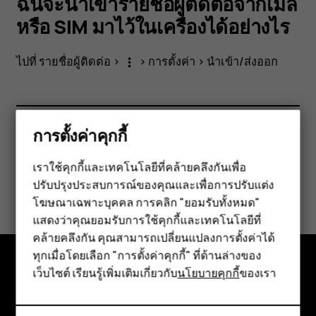
จาก
ฉันจะนำเข้ารายชื่อผู้ติดต่อจากเมล
หรือ SIM มาไว้ในเครื่องได้อย่างไร
เมล
ไปที่
รายชื่อผู้ติดต่อ
>
>
การตั้งค่า
>
นำเข้า/ส่งออก
more_vert
หรือ
SIM
การตั้งค่าคุกกี้
ข้อมูลนี้มีประโยชน์กับคุณหรือไม่
มา
เราใช้คุกกี้และเทคโนโลยีที่คล้ายคลึงกันเพื่อ
ปรับปรุงประสบการณ์ของคุณและเพื่อการปรับแต่ง
สมาร์ทโฟน
ใช่
ไม่
ไว้
โฆษณาเฉพาะบุคคล การคลิก "ยอมรับทั้งหมด"
ฟีเจอร์โฟน
แสดงว่าคุณยอมรับการใช้คุกกี้และเทคโนโลยีที่
ใน
คล้ายคลึงกัน คุณสามารถเปลี่ยนแปลงการตั้งค่าได้
อุปกรณ์เสริม
ทุกเมื่อโดยเลือก "การตั้งค่าคุกกี้" ที่ด้านล่างของ
เครื่อง
เว็บไซต์ เรียนรู้เพิ่มเติมเกี่ยวกับ
นโยบายคุกกี้
ของเรา
แท็บเล็ต
สำรวจ
เกี่ยวกับ