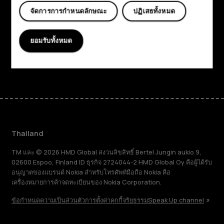
ได้
จัดการการกำหนดลักษณะ
ปฏิเสธทั้งหมด
Planet and people
อย่างไร
การสนับสนุน
ยอมรับทั้งหมด
Facebook
Instagram
Tiktok
Youtube
Linkedin
Discord
Thailand
TM และ © 2026 HMD Global สงวนลิขสิทธิ์ Bertel Jungin aukio 9,
02600 Espoo, Finland ID ธุรกิจ 2724044-2 HMD Global Oy คือผู้ได้รับ
อนุญาตของแบรนด์ Nokia สำหรับโทรศัพท์มือถือ Nokia คือ
เครื่องหมายการค้าจดทะเบียนของ Nokia Corporation.
ข้อกำหนด
ความเป็นส่วนตัว
การตั้งค่าคุกกี้
จริยธรรม
Speak Up channel