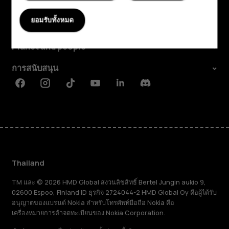
สำรวจ
ยอมรับทั้งหมด
เกี่ยวกับ
Planet and people
การสนับสนุน
Facebook
Instagram
Tiktok
Youtube
Linkedin
Discord
Thailand
TM และ © 2026 HMD Global สงวนลิขสิทธิ์ Bertel Jungin aukio 9,
02600 Espoo, Finland ID ธุรกิจ 2724044-2 HMD Global Oy คือผู้ได้รับ
อนุญาตของแบรนด์ Nokia สำหรับโทรศัพท์มือถือ Nokia คือ
เครื่องหมายการค้าจดทะเบียนของ Nokia Corporation.