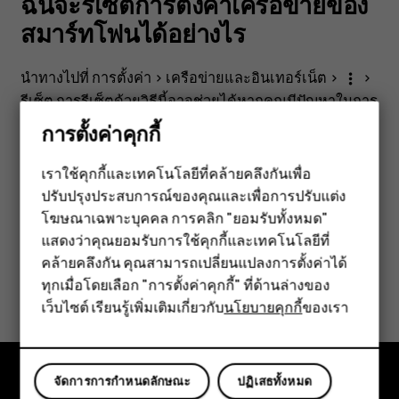
ของ
ฉันจะรีเซ็ตการตั้งค่าเครือข่ายของ
สมาร์ทโฟนได้อย่างไร
สมา
นำทางไปที่
การตั้งค่า
>
เครือข่ายและอินเทอร์เน็ต
>
>
more_vert
ร์ท
รีเซ็ต
การรีเซ็ตด้วยวิธีนี้อาจช่วยได้หากคุณมีปัญหาในการ
เชื่อมต่อ
การตั้งค่าคุกกี้
โฟน
เราใช้คุกกี้และเทคโนโลยีที่คล้ายคลึงกันเพื่อ
ได้
ปรับปรุงประสบการณ์ของคุณและเพื่อการปรับแต่ง
สมาร์ทโฟน
โฆษณาเฉพาะบุคคล การคลิก "ยอมรับทั้งหมด"
ฟีเจอร์โฟน
ข้อมูลนี้มีประโยชน์กับคุณหรือไม่
อย่างไร
แสดงว่าคุณยอมรับการใช้คุกกี้และเทคโนโลยีที่
คล้ายคลึงกัน คุณสามารถเปลี่ยนแปลงการตั้งค่าได้
อุปกรณ์เสริม
ใช่
ไม่
ทุกเมื่อโดยเลือก "การตั้งค่าคุกกี้" ที่ด้านล่างของ
เว็บไซต์ เรียนรู้เพิ่มเติมเกี่ยวกับ
นโยบายคุกกี้
ของเรา
แท็บเล็ต
จัดการการกำหนดลักษณะ
ปฏิเสธทั้งหมด