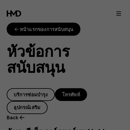
ฉัน
จะ
หน้าแรกของการสนับสนุน
รีเซ็ต
หัวข้อการ
ฮาร์ดแวร์
สนับสนุน
บน
Nokia
บริการซ่อมบำรุง
โทรศัพท์
8110
อุปกรณ์เสริม
4G
Back