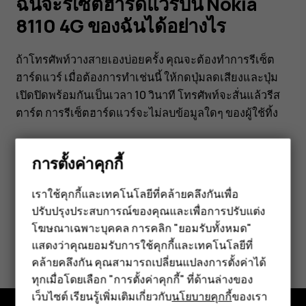
ของ
ฉันจะรีเซ็ตฮาร์ดแวร์บน Nokia
8110 4G ของฉันได้อย่างไร
ฉัน
ถ้าโทรศัพท์วางสายเองบ่อยครั้ง คุณจะต้องทำการรีเซ็ต
ได้
ฮาร์ดแวร์ เมื่อต้องการทำเช่นนี้ ให้กดปุ่มลดเสียงและปุ่ม
เปิดปิดพร้อมกันเป็นเวลา 10 วินาที โทรศัพท์จะสั่นแล้วรีส
อย่างไร
ตาร์ต การรีเซ็ตฮาร์ดแวร์จะไม่ลบข้อมูลใดๆ ของผู้ใช้ทิ้ง
การตั้งค่าคุกกี้
เราใช้คุกกี้และเทคโนโลยีที่คล้ายคลึงกันเพื่อ
ข้อมูลนี้มีประโยชน์กับคุณหรือไม่
ปรับปรุงประสบการณ์ของคุณและเพื่อการปรับแต่ง
สมาร์ทโฟน
โฆษณาเฉพาะบุคคล การคลิก "ยอมรับทั้งหมด"
ฟีเจอร์โฟน
ใช่
ไม่
แสดงว่าคุณยอมรับการใช้คุกกี้และเทคโนโลยีที่
คล้ายคลึงกัน คุณสามารถเปลี่ยนแปลงการตั้งค่าได้
อุปกรณ์เสริม
ทุกเมื่อโดยเลือก "การตั้งค่าคุกกี้" ที่ด้านล่างของ
เว็บไซต์ เรียนรู้เพิ่มเติมเกี่ยวกับ
นโยบายคุกกี้
ของเรา