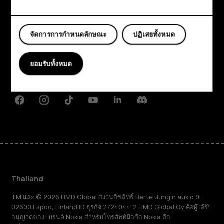
แท็บเล็ต
สำรวจ
จัดการการกำหนดลักษณะ
ปฏิเสธทั้งหมด
เกี่ยวกับ
Planet and people
ยอมรับทั้งหมด
การสนับสนุน
Facebook
Instagram
Tiktok
Youtube
Linkedin
Discord
Thailand
TM และ © 2026 HMD Global สงวนลิขสิทธิ์ Bertel Jungin aukio 9,
02600 Espoo, Finland ID ธุรกิจ 2724044-2 HMD Global Oy คือผู้ได้รับ
อนุญาตของแบรนด์ Nokia สำหรับโทรศัพท์มือถือ Nokia คือ