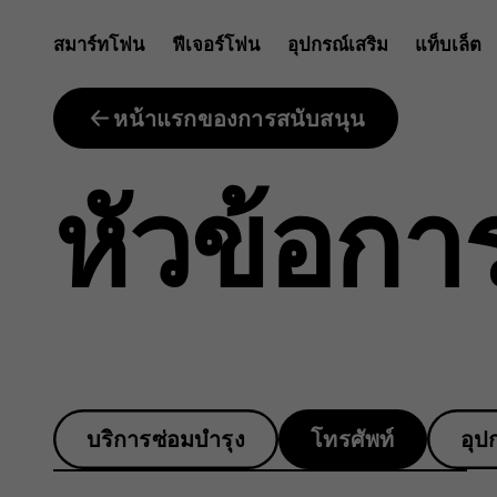
หาก
สมาร์ทโฟน
ฟีเจอร์โฟน
อุปกรณ์เสริม
แท็บเล็ต
หน่วย
หน้าแรกของการสนับสนุน
หัวข้อกา
ความ
จำ
บริการซ่อมบำรุง
โทรศัพท์
อุป