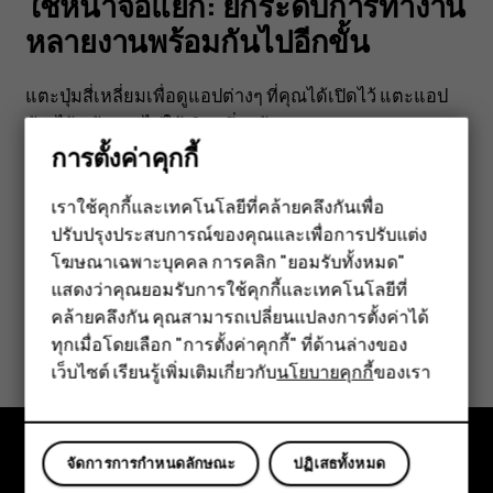
หลาย
ใช้หน้าจอแยก: ยกระดับการทำงาน
หลายงานพร้อมกันไปอีกขั้น
งาน
แตะปุ่มสี่เหลี่ยมเพื่อดูแอปต่างๆ ที่คุณได้เปิดไว้ แตะแอป
พร้อม
ค้างไว้ แล้วลากไปให้เกินครึ่งหน้าจอ
การตั้งค่าคุกกี้
กัน
เราใช้คุกกี้และเทคโนโลยีที่คล้ายคลึงกันเพื่อ
ปรับปรุงประสบการณ์ของคุณและเพื่อการปรับแต่ง
สมาร์ทโฟน
ไป
โฆษณาเฉพาะบุคคล การคลิก "ยอมรับทั้งหมด"
ข้อมูลนี้มีประโยชน์กับคุณหรือไม่
ฟีเจอร์โฟน
แสดงว่าคุณยอมรับการใช้คุกกี้และเทคโนโลยีที่
อีก
คล้ายคลึงกัน คุณสามารถเปลี่ยนแปลงการตั้งค่าได้
อุปกรณ์เสริม
ใช่
ไม่
ทุกเมื่อโดยเลือก "การตั้งค่าคุกกี้" ที่ด้านล่างของ
ขั้น
เว็บไซต์ เรียนรู้เพิ่มเติมเกี่ยวกับ
นโยบายคุกกี้
ของเรา
แท็บเล็ต
จัดการการกำหนดลักษณะ
ปฏิเสธทั้งหมด
สำรวจ