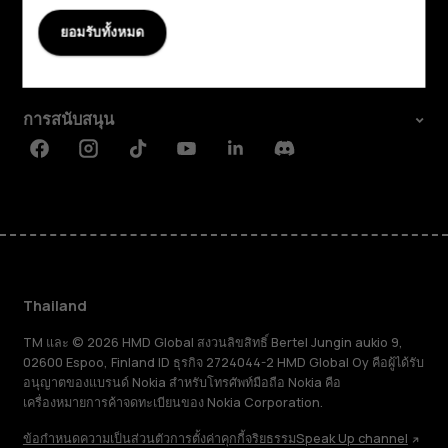
ยอมรับทั้งหมด
เกี่ยวกับ
Planet and people
การสนับสนุน
Facebook
Instagram
Tiktok
Youtube
Linkedin
Discord
Thailand
TM และ © 2026 HMD Global สงวนลิขสิทธิ์ Bertel Jungin aukio 9,
02600 Espoo, Finland ID ธุรกิจ 2724044-2 HMD Global Oy คือผู้ได้รับ
อนุญาตของแบรนด์ Nokia สำหรับโทรศัพท์มือถือ Nokia คือ
เครื่องหมายการค้าจดทะเบียนของ Nokia Corporation.
ข้อกำหนด
ความเป็นส่วนตัว
การตั้งค่าคุกกี้
จริยธรรม
Speak Up channel