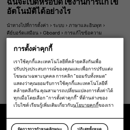
อัตโนมัติ
ฉันจะเปิดหรือปิดใช้งานการแก้ไข
อัตโนมัติได้อย่างไร
ได้
นำทางไปที่การตั้งค่า >
ระบบ
>
ภาษาและอินพุท
>
อย่างไร
คีย์บอร์ดเสมือน
>
Gboard
>
การแก้ไขข้อความ
การตั้งค่าคุกกี้
เราใช้คุกกี้และเทคโนโลยีที่คล้ายคลึงกันเพื่อ
ปรับปรุงประสบการณ์ของคุณและเพื่อการปรับแต่ง
สมาร์ทโฟน
ข้อมูลนี้มีประโยชน์กับคุณหรือไม่
โฆษณาเฉพาะบุคคล การคลิก "ยอมรับทั้งหมด"
ฟีเจอร์โฟน
แสดงว่าคุณยอมรับการใช้คุกกี้และเทคโนโลยีที่
ใช่
ไม่
คล้ายคลึงกัน คุณสามารถเปลี่ยนแปลงการตั้งค่าได้
อุปกรณ์เสริม
ทุกเมื่อโดยเลือก "การตั้งค่าคุกกี้" ที่ด้านล่างของ
เว็บไซต์ เรียนรู้เพิ่มเติมเกี่ยวกับ
นโยบายคุกกี้
ของเรา
แท็บเล็ต
สำรวจ
จัดการการกำหนดลักษณะ
ปฏิเสธทั้งหมด