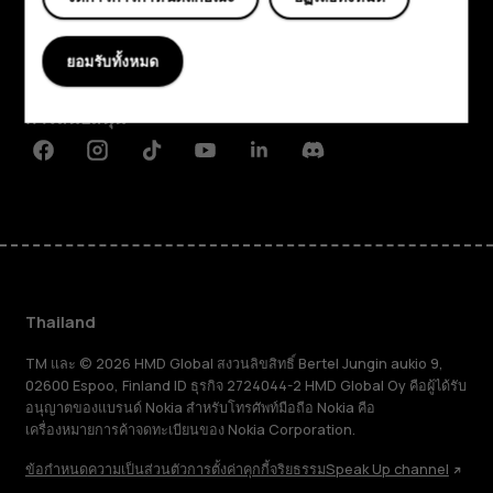
เกี่ยวกับ
ยอมรับทั้งหมด
Planet and people
การสนับสนุน
Facebook
Instagram
Tiktok
Youtube
Linkedin
Discord
Thailand
TM และ © 2026 HMD Global สงวนลิขสิทธิ์ Bertel Jungin aukio 9,
02600 Espoo, Finland ID ธุรกิจ 2724044-2 HMD Global Oy คือผู้ได้รับ
อนุญาตของแบรนด์ Nokia สำหรับโทรศัพท์มือถือ Nokia คือ
เครื่องหมายการค้าจดทะเบียนของ Nokia Corporation.
ข้อกำหนด
ความเป็นส่วนตัว
การตั้งค่าคุกกี้
จริยธรรม
Speak Up channel