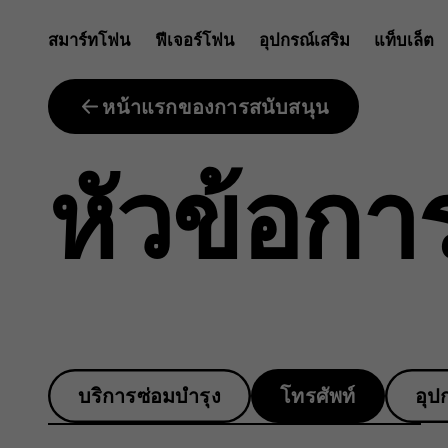
โทรศัพท์
สมาร์ทโฟน
ฟีเจอร์โฟน
อุปกรณ์เสริม
แท็บเล็ต
ของ
หน้าแรกของการสนับสนุน
หัวข้อกา
ฉัน
จะ
บริการซ่อมบำรุง
โทรศัพท์
อุป