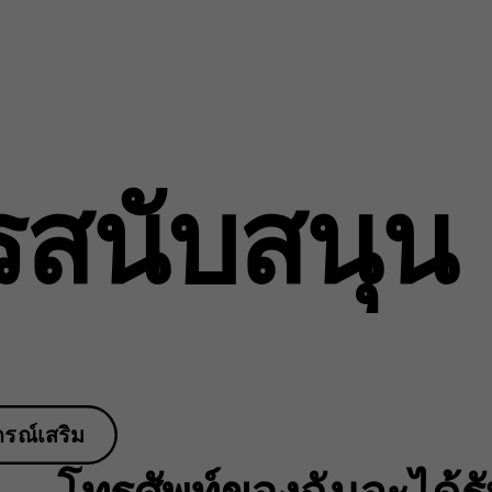
รสนับสนุน
กรณ์เสริม
โทรศัพท์ของฉันจะได้ร