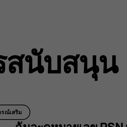
รสนับสนุน
กรณ์เสริม
ฉันจะดูหมายเลข PSN บ