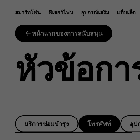
ฉัน
สมาร์ทโฟน
ฟีเจอร์โฟน
อุปกรณ์เสริม
แท็บเล็ต
จะ
หน้าแรกของการสนับสนุน
หัวข้อกา
ดู
หมายเลข
บริการซ่อมบำรุง
โทรศัพท์
อุป