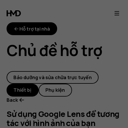
Sử
dụng
Hỗ trợ tại nhà
Google
Chủ đề hỗ trợ
Lens
để
Bảo dưỡng và sửa chữa trực tuyến
tương
Thiết bị
Phụ kiện
tác
Back
với
Sử dụng Google Lens để tương
tác với hình ảnh của bạn