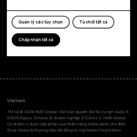
Khám phá
Giới thiệu
Quản lý các tùy chọn
Từ chối tất cả
Planet and people
Chấp nhận tất cả
Hỗ trợ
Facebook
Instagram
Tiktok
Youtube
Linkedin
Discord
Vietnam
TM và © 2026 HMD Global. Giữ toàn quyền. Bertel Jungin aukio 9,
02600 Espoo, Finland. ID doanh nghiệp 2724044-2. HMD Global
Oy là đơn vị được cấp phép của nhãn hàng Nokia dành cho điện
thoại. Nokia là thương hiệu đã đăng ký của Nokia Corporation.