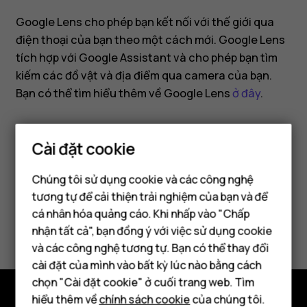
hình
Google Lens cho phép bạn kết nối với thế giới qua
ảnh
điện thoại của bạn theo một cách mới. Google Lens
tích hợp với Google Assistant và cho phép bạn tìm
của
kiếm các đồ vật và địa điểm qua camera của bạn.
Bạn có thể tìm hiểu thêm về Google Lens
ở đây
.
bạn
Cài đặt cookie
Chúng tôi sử dụng cookie và các công nghệ
Bạn tìm được thông tin hữu ích không?
tương tự để cải thiện trải nghiệm của bạn và để
cá nhân hóa quảng cáo. Khi nhấp vào "Chấp
Điện thoại thông minh
Có
Không
nhận tất cả", bạn đồng ý với việc sử dụng cookie
Điện thoại phổ thông
và các công nghệ tương tự. Bạn có thể thay đổi
cài đặt của mình vào bất kỳ lúc nào bằng cách
Máy tính bảng
chọn "Cài đặt cookie" ở cuối trang web. Tìm
hiểu thêm về
chính sách cookie
của chúng tôi.