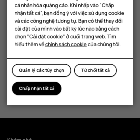
HMD
bảo mật, chúng tôi khuyên tất cả khách hàng của
cá nhân hóa quảng cáo. Khi nhấp vào "Chấp
Điện thoại thông minh
thông
nhận tất cả", bạn đồng ý với việc sử dụng cookie
chúng tôi nên cài đặt chúng càng sớm càng thuận
Điện thoại phổ thông
và các công nghệ tương tự. Bạn có thể thay đổi
tiện. Thông tin chi tiết hơn về các bản vá bảo mật
cài đặt của mình vào bất kỳ lúc nào bằng cách
cho điện thoại thông minh Nokia và điện thoại thông
qua
Máy tính bảng
chọn "Cài đặt cookie" ở cuối trang web. Tìm
minh HMD có sẵn tại
đây
.
hiểu thêm về
chính sách cookie
của chúng tôi.
mạng
không
Quản lý các tùy chọn
Từ chối tất cả
Bạn tìm được thông tin hữu ích không?
dây
Chấp nhận tất cả
Có
Không
(OTA).
Khám phá