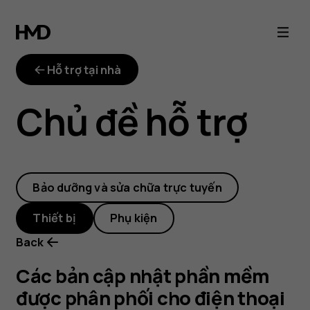
Các
bản
Hỗ trợ tại nhà
cập
Chủ đề hỗ trợ
nhật
phần
Bảo dưỡng và sửa chữa trực tuyến
mềm
Thiết bị
Phụ kiện
được
Back
phân
Các bản cập nhật phần mềm
được phân phối cho điện thoại