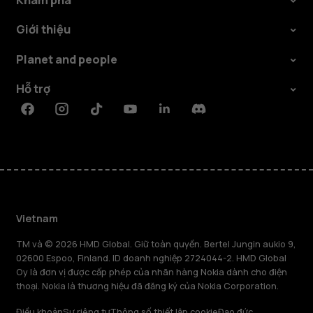
Giới thiệu
Planet and people
Hỗ trợ
Facebook
Instagram
Tiktok
Youtube
Linkedin
Discord
Vietnam
TM và © 2026 HMD Global. Giữ toàn quyền. Bertel Jungin aukio 9,
02600 Espoo, Finland. ID doanh nghiệp 2724044-2. HMD Global
Oy là đơn vị được cấp phép của nhãn hàng Nokia dành cho điện
thoại. Nokia là thương hiệu đã đăng ký của Nokia Corporation.
Điều khoản
Sự riêng tư
Thông số thiết lập cookie
Đạo đức