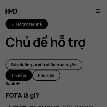
FOTA
là
Hỗ trợ tại nhà
gì?
Chủ đề hỗ trợ
Bảo dưỡng và sửa chữa trực tuyến
Thiết bị
Phụ kiện
Back
FOTA là gì?