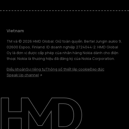
Vietnam
TM và © 2026 HMD Global. Giữ toàn quyền. Bertel Jungin aukio 9,
02600 Espoo, Finland. ID doanh nghiệp 2724044-2. HMD Global
Oy là đơn vị được cấp phép của nhãn hàng Nokia dành cho điện
thoại. Nokia là thương hiệu đã đăng ký của Nokia Corporation.
Điều khoản
Sự riêng tư
Thông số thiết lập cookie
Đạo đức
Speak Up channel
Giới thiệu
Sửa chữa, tái sử dụng, tái chế
Hỗ trợ
Vietnam