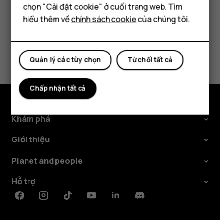
Máy tính bảng
chọn "Cài đặt cookie" ở cuối trang web. Tìm
hiểu thêm về
chính sách cookie
của chúng tôi.
Bạn tìm được thông tin hữu ích không?
Có
Không
Quản lý các tùy chọn
Từ chối tất cả
Chấp nhận tất cả
Khám phá
Giới thiệu
Planet and people
Hỗ trợ
Facebook
Instagram
Tiktok
Youtube
Linkedin
Discord