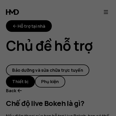
Chế
độ
Hỗ trợ tại nhà
live
Chủ đề hỗ trợ
Bokeh
là
Bảo dưỡng và sửa chữa trực tuyến
gì?
Thiết bị
Phụ kiện
Back
Chế độ live Bokeh là gì?