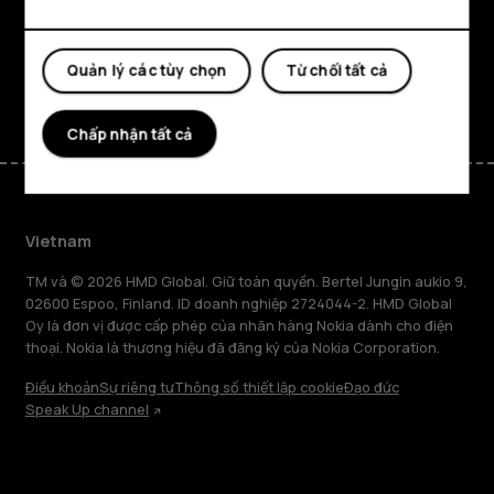
Hỗ trợ
Quản lý các tùy chọn
Từ chối tất cả
Facebook
Instagram
Tiktok
Youtube
Linkedin
Discord
Chấp nhận tất cả
Vietnam
TM và © 2026 HMD Global. Giữ toàn quyền. Bertel Jungin aukio 9,
02600 Espoo, Finland. ID doanh nghiệp 2724044-2. HMD Global
Oy là đơn vị được cấp phép của nhãn hàng Nokia dành cho điện
thoại. Nokia là thương hiệu đã đăng ký của Nokia Corporation.
Điều khoản
Sự riêng tư
Thông số thiết lập cookie
Đạo đức
Speak Up channel