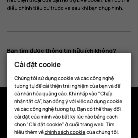
Nếu điện thoại của bạn hỗ trợ Live Bokeh, bạn có thể
điều chỉnh tiêu cự trước và sau khi bạn chụp hình.
Bạn tìm được thông tin hữu ích không?
Cài đặt cookie
Có
Không
Chúng tôi sử dụng cookie và các công nghệ
tương tự để cải thiện trải nghiệm của bạn và để
cá nhân hóa quảng cáo. Khi nhấp vào "Chấp
Điện thoại thông minh
nhận tất cả", bạn đồng ý với việc sử dụng cookie
Điện thoại phổ thông
và các công nghệ tương tự. Bạn có thể thay đổi
Khám phá
cài đặt của mình vào bất kỳ lúc nào bằng cách
Máy tính bảng
Giới thiệu
chọn "Cài đặt cookie" ở cuối trang web. Tìm
hiểu thêm về
chính sách cookie
của chúng tôi.
Planet and people