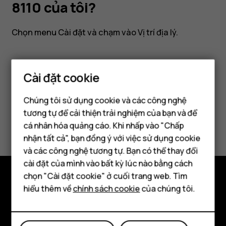
vị
8110 của tôi?
GPS
Chọn menu
Cài đặt
và chạm vào
Vị trí địa lý
.
trên
Cài đặt cookie
điện
Bạn tìm được thông tin hữu ích không?
Chúng tôi sử dụng cookie và các công nghệ
thoại
tương tự để cải thiện trải nghiệm của bạn và để
Có
Không
cá nhân hóa quảng cáo. Khi nhấp vào "Chấp
Điện thoại thông minh
Nokia
nhận tất cả", bạn đồng ý với việc sử dụng cookie
Điện thoại phổ thông
và các công nghệ tương tự. Bạn có thể thay đổi
cài đặt của mình vào bất kỳ lúc nào bằng cách
8110
Máy tính bảng
chọn "Cài đặt cookie" ở cuối trang web. Tìm
hiểu thêm về
chính sách cookie
của chúng tôi.
của
Khám phá
Giới thiệu