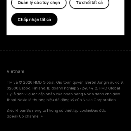
tôi?
Quản lý các tùy chọn
Từ chối tất cả
Planet and people
Hỗ trợ
Chấp nhận tất cả
Facebook
Instagram
Tiktok
Youtube
Linkedin
Discord
Vietnam
TM và © 2026 HMD Global. Giữ toàn quyền. Bertel Jungin aukio 9,
02600 Espoo, Finland. ID doanh nghiệp 2724044-2. HMD Global
Oy là đơn vị được cấp phép của nhãn hàng Nokia dành cho điện
thoại. Nokia là thương hiệu đã đăng ký của Nokia Corporation.
Điều khoản
Sự riêng tư
Thông số thiết lập cookie
Đạo đức
Speak Up channel