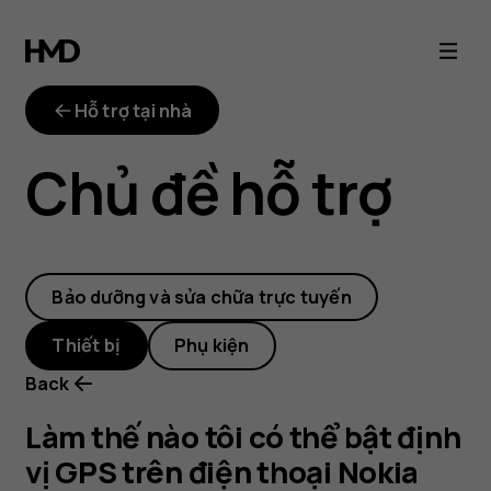
Làm
thế
Hỗ trợ tại nhà
nào
Chủ đề hỗ trợ
tôi
có
Bảo dưỡng và sửa chữa trực tuyến
thể
Thiết bị
Phụ kiện
bật
Back
định
Làm thế nào tôi có thể bật định
vị GPS trên điện thoại Nokia