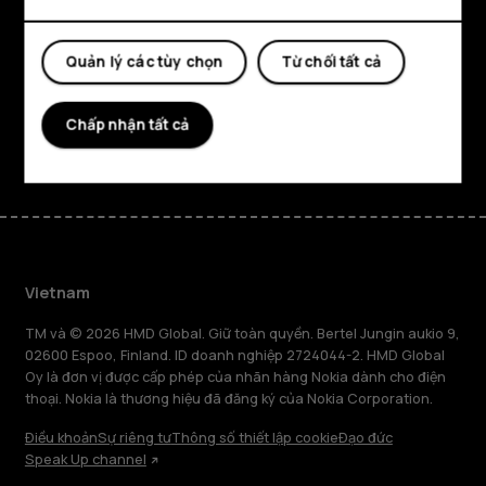
Planet and people
Quản lý các tùy chọn
Từ chối tất cả
Hỗ trợ
Chấp nhận tất cả
Facebook
Instagram
Tiktok
Youtube
Linkedin
Discord
Vietnam
TM và © 2026 HMD Global. Giữ toàn quyền. Bertel Jungin aukio 9,
02600 Espoo, Finland. ID doanh nghiệp 2724044-2. HMD Global
Oy là đơn vị được cấp phép của nhãn hàng Nokia dành cho điện
thoại. Nokia là thương hiệu đã đăng ký của Nokia Corporation.
Điều khoản
Sự riêng tư
Thông số thiết lập cookie
Đạo đức
Speak Up channel