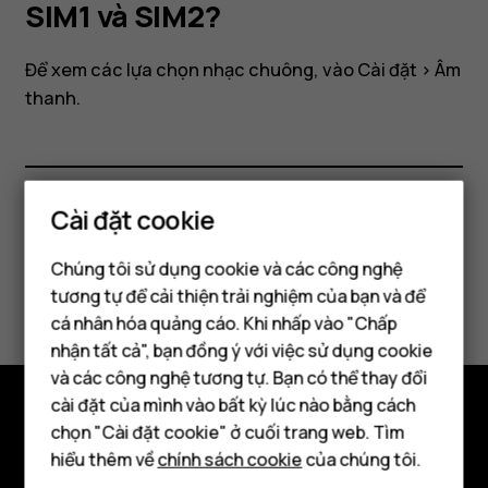
nhạc
SIM1 và SIM2?
chuông
Để xem các lựa chọn nhạc chuông, vào
Cài đặt
>
Âm
thanh
.
khác
nhau
Cài đặt cookie
cho
Bạn tìm được thông tin hữu ích không?
Chúng tôi sử dụng cookie và các công nghệ
Có
Không
SIM1
tương tự để cải thiện trải nghiệm của bạn và để
cá nhân hóa quảng cáo. Khi nhấp vào "Chấp
Điện thoại thông minh
nhận tất cả", bạn đồng ý với việc sử dụng cookie
và
Điện thoại phổ thông
và các công nghệ tương tự. Bạn có thể thay đổi
cài đặt của mình vào bất kỳ lúc nào bằng cách
SIM2?
Máy tính bảng
chọn "Cài đặt cookie" ở cuối trang web. Tìm
Khám phá
hiểu thêm về
chính sách cookie
của chúng tôi.
Giới thiệu