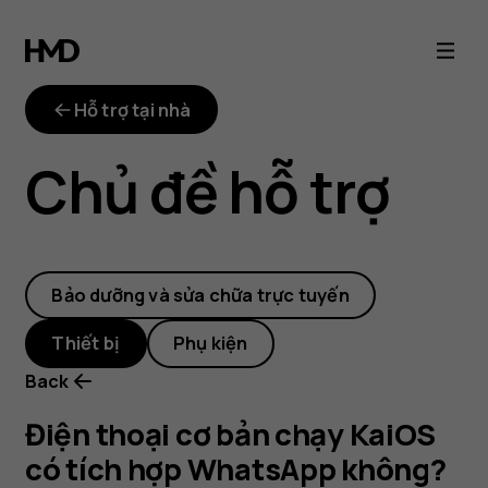
Điện
thoại
Hỗ trợ tại nhà
cơ
Chủ đề hỗ trợ
bản
chạy
Bảo dưỡng và sửa chữa trực tuyến
KaiOS
Thiết bị
Phụ kiện
có
Back
tích
Điện thoại cơ bản chạy KaiOS
có tích hợp WhatsApp không?