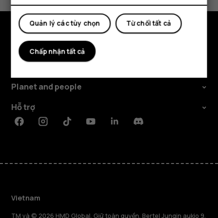
Quản lý các tùy chọn
Từ chối tất cả
Khám phá
Chấp nhận tất cả
Giới thiệu
Planet and people
Hỗ trợ
Facebook
Instagram
Tiktok
Youtube
Linkedin
Discord
Vietnam
TM và © 2026 HMD Global. Giữ toàn quyền. Bertel Jungin aukio 9,