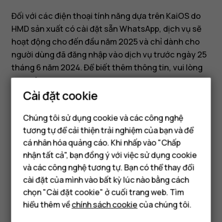
hợp
Đối với các điện thoại tính năng dựa trên KaiOS do
WhatsApp
HMD sản xuất có cài đặt sẵn WhatsApp, dịch vụ sẽ
hoạt động cho đến đầu năm 2025 và chỉ dành cho
không?
người dùng đã đăng nhập vào dịch vụ trước ngày 25
tháng 6 năm 2024. Để biết thêm thông tin, vui lòng
truy cập:
Cài đặt cookie
https://life.kaiostech.com/digitalskills/how_to_use
_whatsapp/what_is_whatsapp
Chúng tôi sử dụng cookie và các công nghệ
tương tự để cải thiện trải nghiệm của bạn và để
cá nhân hóa quảng cáo. Khi nhấp vào "Chấp
Điện thoại thông minh
nhận tất cả", bạn đồng ý với việc sử dụng cookie
Điện thoại phổ thông
và các công nghệ tương tự. Bạn có thể thay đổi
Bạn tìm được thông tin hữu ích không?
cài đặt của mình vào bất kỳ lúc nào bằng cách
Máy tính bảng
chọn "Cài đặt cookie" ở cuối trang web. Tìm
Có
Không
hiểu thêm về
chính sách cookie
của chúng tôi.